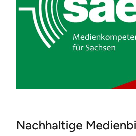
Offener Brief zur kün
30. November
2020
Nachhaltige Medienbil