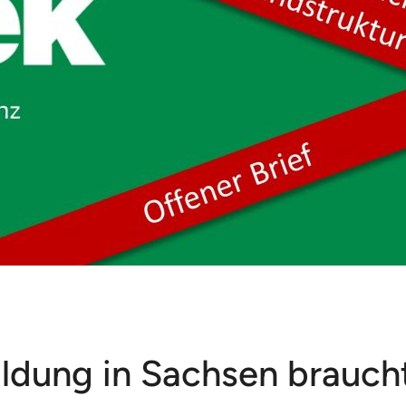
ftigen Förderung von Medienkompetenz durch die SLM
Aktuelles
Medienkomp
nz
Pressemitteilungen & Stellungnahmen
dung in Sachsen braucht