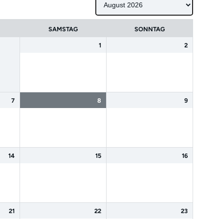
SAMSTAG
SONNTAG
1
2
7
8
9
14
15
16
21
22
23