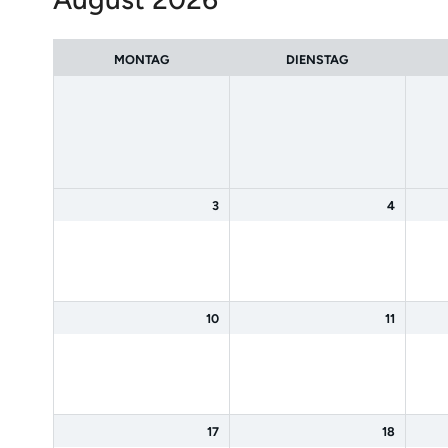
des
Monats
MONTAG
DIENSTAG
3
4
10
11
17
18