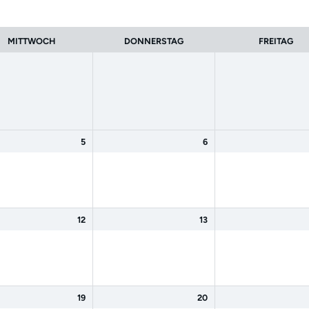
MITTWOCH
DONNERSTAG
FREITAG
5
6
12
13
19
20