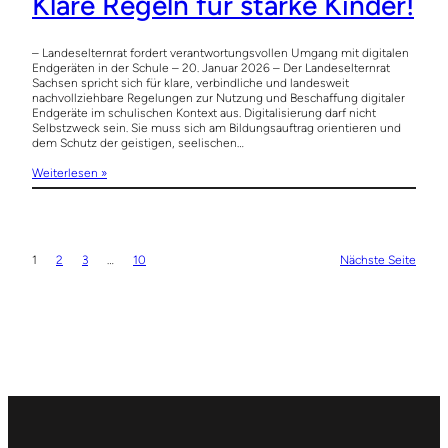
Klare Regeln für starke Kinder!
– Landeselternrat fordert verantwortungsvollen Umgang mit digitalen
Endgeräten in der Schule – 20. Januar 2026 – Der Landeselternrat
Sachsen spricht sich für klare, verbindliche und landesweit
nachvollziehbare Regelungen zur Nutzung und Beschaffung digitaler
Endgeräte im schulischen Kontext aus. Digitalisierung darf nicht
Selbstzweck sein. Sie muss sich am Bildungsauftrag orientieren und
dem Schutz der geistigen, seelischen…
Weiterlesen »
1
2
3
…
10
Nächste Seite