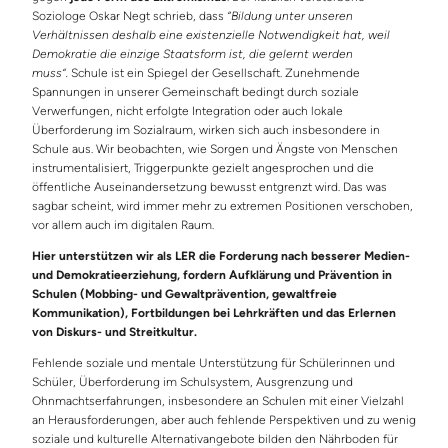
Soziologe Oskar Negt schrieb, dass
“Bildung unter unseren
Verhältnissen deshalb eine existenzielle Notwendigkeit hat, weil
Demokratie die einzige Staatsform ist, die gelernt werden
muss“.
Schule ist ein Spiegel der Gesellschaft. Zunehmende
Spannungen in unserer Gemeinschaft bedingt durch soziale
Verwerfungen, nicht erfolgte Integration oder auch lokale
Überforderung im Sozialraum, wirken sich auch insbesondere in
Schule aus. Wir beobachten, wie Sorgen und Ängste von Menschen
instrumentalisiert, Triggerpunkte gezielt angesprochen und die
öffentliche Auseinandersetzung bewusst entgrenzt wird. Das was
sagbar scheint, wird immer mehr zu extremen Positionen verschoben,
vor allem auch im digitalen Raum.
Hier unterstützen wir als LER die Forderung nach besserer Medien-
und Demokratieerziehung, fordern Aufklärung und Prävention in
Schulen (Mobbing- und Gewaltprävention, gewaltfreie
Kommunikation), Fortbildungen bei Lehrkräften und das Erlernen
von Diskurs- und Streitkultur.
Fehlende soziale und mentale Unterstützung für Schülerinnen und
Schüler, Überforderung im Schulsystem, Ausgrenzung und
Ohnmachtserfahrungen, insbesondere an Schulen mit einer Vielzahl
an Herausforderungen, aber auch fehlende Perspektiven und zu wenig
soziale und kulturelle Alternativangebote bilden den Nährboden für