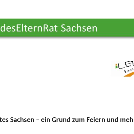
Festveranstaltung
, 
ilungen & Stellungnahmen
Pressemitteilungen & Stellungnahmen
,
Schule & Corona
, 
Veranstaltung
ngsimpressionen
ates Sachsen – ein Grund zum Feiern und meh