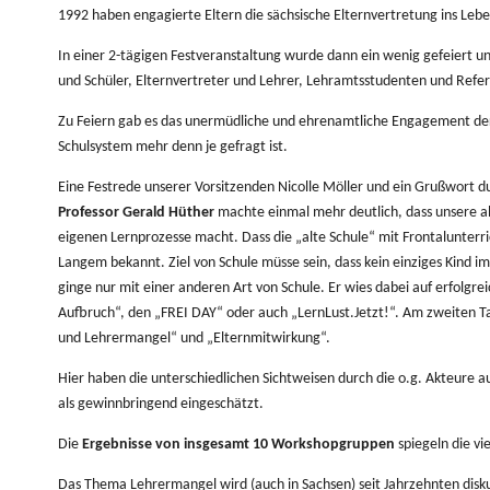
1992 haben engagierte Eltern die sächsische Elternvertretung ins Leb
In einer 2-tägigen Festveranstaltung wurde dann ein wenig gefeiert u
und Schüler, Elternvertreter und Lehrer, Lehramtsstudenten und Refer
Zu Feiern gab es das unermüdliche und ehrenamtliche Engagement der 
Schulsystem mehr denn je gefragt ist.
Eine Festrede unserer Vorsitzenden Nicolle Möller und ein Grußwort d
Professor Gerald Hüther
machte einmal mehr deutlich, dass unsere al
eigenen Lernprozesse macht. Dass die „alte Schule“ mit Frontalunterric
Langem bekannt. Ziel von Schule müsse sein, dass kein einziges Kind 
ginge nur mit einer anderen Art von Schule. Er wies dabei auf erfolgrei
Aufbruch“, den „FREI DAY“ oder auch „LernLust.Jetzt!“.
Am
zweiten Ta
und Lehrermangel“ und „Elternmitwirkung“.
Hier haben die unterschiedlichen Sichtweisen durch die o.g. Akteure
als gewinnbringend eingeschätzt.
Die
Ergebnisse von insgesamt 10 Workshopgruppen
spiegeln die vi
Das Thema Lehrermangel wird (auch in Sachsen) seit Jahrzehnten diskut