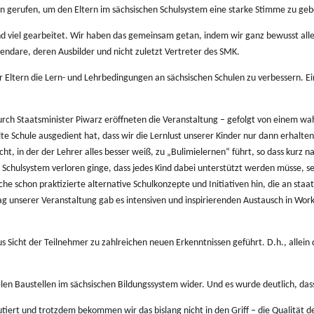
en gerufen, um den Eltern im sächsischen Schulsystem eine starke Stimme zu geb
nd viel gearbeitet. Wir haben das gemeinsam getan, indem wir ganz bewusst all
endare, deren Ausbilder und nicht zuletzt Vertreter des SMK.
Eltern die Lern- und Lehrbedingungen an sächsischen Schulen zu verbessern. E
urch Staatsminister Piwarz eröffneten die Veranstaltung – gefolgt von einem wa
te Schule ausgedient hat, dass wir die Lernlust unserer Kinder nur dann erhalt
ht, in der der Lehrer alles besser weiß, zu „Bulimielernen“ führt, so dass kurz n
im Schulsystem verloren ginge, dass jedes Kind dabei unterstützt werden müsse,
che schon praktizierte alternative Schulkonzepte und Initiativen hin, die an sta
g unserer Veranstaltung gab es intensiven und inspirierenden Austausch in Wo
 aus Sicht der Teilnehmer zu zahlreichen neuen Erkenntnissen geführt. D.h., a
elen Baustellen im sächsischen Bildungssystem wider. Und es wurde deutlich, dass e
iert und trotzdem bekommen wir das bislang nicht in den Griff – die Qualität de