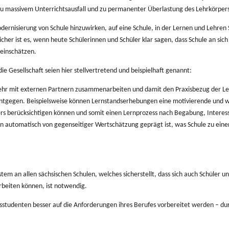
 zu massivem Unterrichtsausfall und zu permanenter Überlastung des Lehrkörpers
rnisierung von Schule hinzuwirken, auf eine Schule, in der Lernen und Lehren
cher ist es, wenn heute Schülerinnen und Schüler klar sagen, dass Schule an sic
 einschätzen.
e Gesellschaft seien hier stellvertretend und beispielhaft genannt:
 mehr mit externen Partnern zusammenarbeiten und damit den Praxisbezug der L
 entgegen. Beispielsweise können Lernstandserhebungen eine motivierende und w
ers berücksichtigen können und somit einen Lernprozess nach Begabung, Interesse
 automatisch von gegenseitiger Wertschätzung geprägt ist, was Schule zu einem a
em an allen sächsischen Schulen, welches sicherstellt, dass sich auch Schüler u
rbeiten können, ist notwendig.
tudenten besser auf die Anforderungen ihres Berufes vorbereitet werden – dur