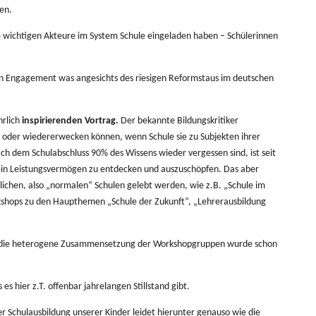
en.
e wichtigen Akteure im System Schule eingeladen haben – Schülerinnen
in Engagement was angesichts des riesigen Reformstaus im deutschen
hrlich
inspirierenden Vortrag.
Der bekannte Bildungskritiker
en oder wiedererwecken können, wenn Schule sie zu Subjekten ihrer
ach dem Schulabschluss 90% des Wissens wieder vergessen sind, ist seit
 sein Leistungsvermögen zu entdecken und auszuschöpfen. Das aber
atlichen, also „normalen“ Schulen gelebt werden, wie z.B. „Schule im
rkshops zu den Haupthemen „Schule der Zukunft“, „Lehrerausbildung
llein die heterogene Zusammensetzung der Workshopgruppen wurde schon
s hier z.T. offenbar jahrelangen Stillstand gibt.
r Schulausbildung unserer Kinder leidet hierunter genauso wie die