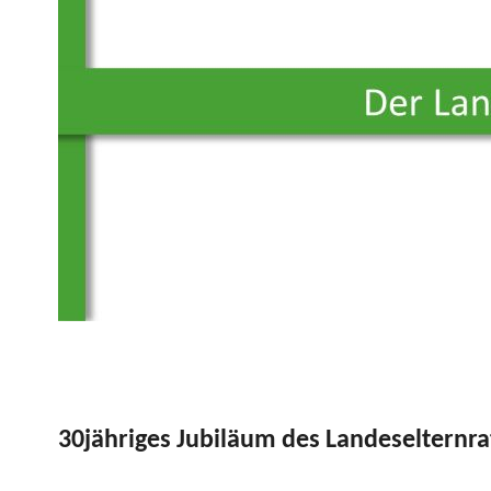
Aktuelles
12.
Juli
Pressemitte
2022
Veranstaltu
30jähriges Jubiläum des Landeselternr