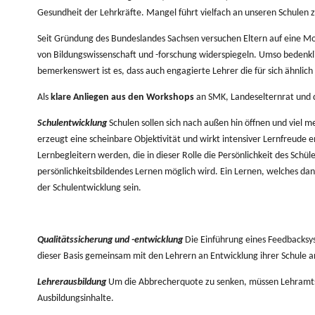
Gesundheit der Lehrkräfte. Mangel führt vielfach an unseren Schulen
Seit
Gründung des Bundeslandes Sachsen versuchen Eltern auf eine Mode
von Bildungswissenschaft und -forschung widerspiegeln.
Umso
bedenkli
bemerkenswert ist es, dass auch engagierte Lehrer die für sich ähnlich
Als
klare Anliegen aus den Workshops
an SMK, Landeselternrat und di
Schulentwicklung
Schulen
sollen sich nach außen hin öffnen und viel
erzeugt eine scheinbare Objektivität und wirkt intensiver Lernfreude
Lernbegleitern werden, die in dieser Rolle die
Persönlichkeit des Schül
persönlichkeitsbildendes Lernen möglich wird.
Ein
Lernen, welches dann
der Schulentwicklung sein.
Qualitätssicherung und -entwicklung
Die
Einführung eines Feedbacksyst
dieser Basis gemeinsam mit den Lehrern an Entwicklung ihrer Schule a
Lehrerausbildung
Um
die Abbrecherquote zu senken, müssen Lehramtss
Ausbildungsinhalte.