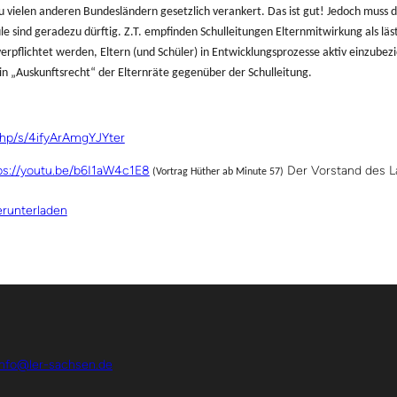
 vielen anderen Bundesländern gesetzlich verankert. Das ist gut! Jedoch muss d
 sind geradezu dürftig. Z.T. empfinden Schulleitungen Elternmitwirkung als läs
erpflichtet werden, Eltern (und Schüler) in Entwicklungsprozesse aktiv einzube
n „Auskunftsrecht“ der Elternräte gegenüber der Schulleitung.
.php/s/4ifyArAmgYJYter
ps://youtu.be/b6I1aW4c1E8
Der Vorstand des L
(Vortrag Hüther ab Minute 57)
runterladen
info@ler-sachsen.de