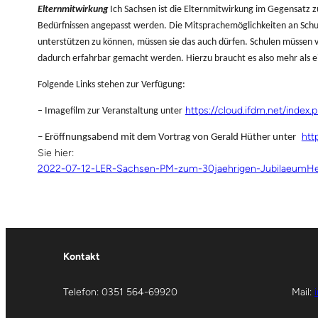
Elternmitwirkung
Ich
Sachsen ist die Elternmitwirkung im Gegensatz zu
Bedürfnissen angepasst werden. Die Mitsprachemöglichkeiten an Schule
unterstützen zu können, müssen sie das auch dürfen. Schulen müssen v
dadurch erfahrbar gemacht werden. Hierzu braucht es also mehr als ei
Folgende Links stehen zur Verfügung:
https://cloud.ifdm.net/index
– Imagefilm zur Veranstaltung unter
htt
– Eröffnungsabend mit dem Vortrag von Gerald Hüther unter
Sie hier:
2022-07-12-LER-Sachsen-PM-zum-30jaehrigen-Jubilaeum
He
Kontakt
Telefon: 0351 564-69920
Mail: