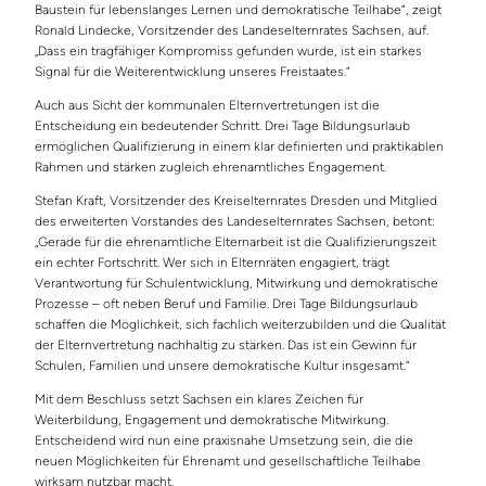
Baustein für lebenslanges Lernen und demokratische Teilhabe“, zeigt
Ronald Lindecke, Vorsitzender des Landeselternrates Sachsen, auf.
„Dass ein tragfähiger Kompromiss gefunden wurde, ist ein starkes
Signal für die Weiterentwicklung unseres Freistaates.“
Auch aus Sicht der kommunalen Elternvertretungen ist die
Entscheidung ein bedeutender Schritt. Drei Tage Bildungsurlaub
ermöglichen Qualifizierung in einem klar definierten und praktikablen
Rahmen und stärken zugleich ehrenamtliches Engagement.
Stefan Kraft, Vorsitzender des Kreiselternrates Dresden und Mitglied
des erweiterten Vorstandes des Landeselternrates Sachsen, betont:
„Gerade für die ehrenamtliche Elternarbeit ist die Qualifizierungszeit
ein echter Fortschritt. Wer sich in Elternräten engagiert, trägt
Verantwortung für Schulentwicklung, Mitwirkung und demokratische
Prozesse – oft neben Beruf und Familie. Drei Tage Bildungsurlaub
schaffen die Möglichkeit, sich fachlich weiterzubilden und die Qualität
der Elternvertretung nachhaltig zu stärken. Das ist ein Gewinn für
Schulen, Familien und unsere demokratische Kultur insgesamt.“
Mit dem Beschluss setzt Sachsen ein klares Zeichen für
Weiterbildung, Engagement und demokratische Mitwirkung.
Entscheidend wird nun eine praxisnahe Umsetzung sein, die die
neuen Möglichkeiten für Ehrenamt und gesellschaftliche Teilhabe
wirksam nutzbar macht.