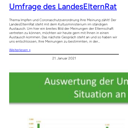
Umfrage des LandesElternRat
Thema Impfen und Coronaschutzverordnung Ihre Meinung zählt! Der
LandesElternRat steht mit dem Kultusministerium im ständigen
Austausch. Um hier ein breites Bild der Meinungen der Elternschaft
vertreten zu können, möchten wir heute gern mit Ihnen in einen
Austausch kommen. Das nächste Gespräch steht an und so haben wir
uns entschlossen, Ihre Meinungen zu bestimmten, in der…
Weiterlesen »
21. Januar 2021