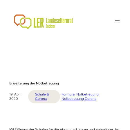
Zum
Inhalt
springen
Erweiterung der Notbetreuung
19. April
Schule &
Formular Notbetreuung
, 
2020
Corona
Notbetreuung Corona
Mit Öffnung der Schulen für die Abschlussklassen und -jahrgänge der