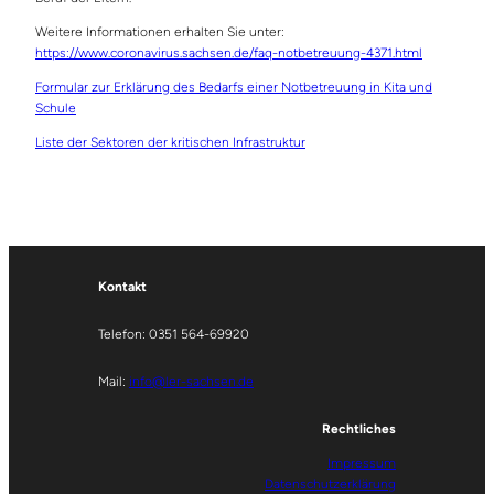
Weitere Informationen erhalten Sie unter:
https://www.coronavirus.sachsen.de/faq-notbetreuung-4371.html
Formular zur Erklärung des Bedarfs einer Notbetreuung in Kita und
Schule
Liste der Sektoren der kritischen Infrastruktur
Kontakt
Telefon: 0351 564-69920
Mail:
info@ler-sachsen.de
Rechtliches
Impressum
Datenschutzerklärung